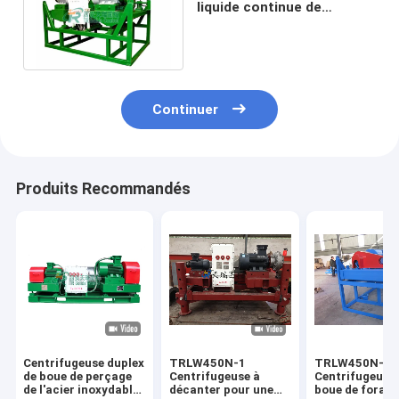
liquide continue de
séparation avec 2 - point
de séparation 7um
Continuer
Produits Recommandés
Centrifugeuse duplex
TRLW450N-1
TRLW450N-2
de boue de perçage
Centrifugeuse à
Centrifugeuse
de l'acier inoxydable
décanter pour une
boue de forage