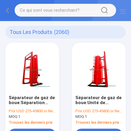
Tous Les Produits
(2060)
Séparateur de gaz de
Séparateur de gaz de
boue:Séparation
boue:Unité de
fiable de gaz et de
traitement de gaz de
Prix:
USD 275-45800 or Negotiable
Prix:
USD 275-45800 or Negotiable
liquide pour le
grande capacité pour
MOQ:
1
MOQ:
1
fonctionnement
les solides critiques
continu de
Sécurité des
Trouvez les derniers prix
Trouvez les derniers prix
l'équipement de
équipements de