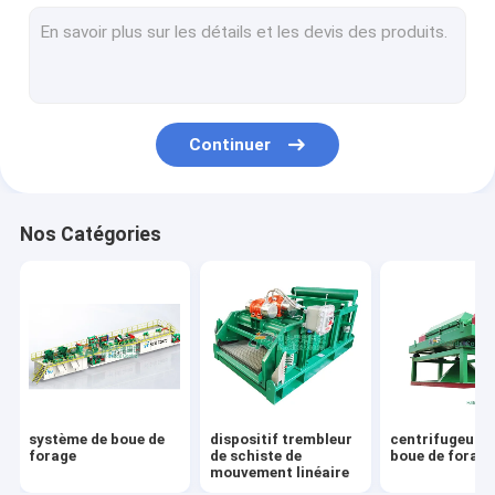
Équipement de nettoyage de boue
Désableur boue de forage
Hydrocyclone de débourbeur
Continuer
Screen Shaker Shale
Agitateur de boue de forage
Nos Catégories
pompe de boue centrifuge
Dessiccateur vertical de coupe
Vide Dégazeur
Mixer Mud Jet
système de boue de
dispositif trembleur
centrifugeuse 
cisaillement de la pompe
forage
de schiste de
boue de forag
mouvement linéaire