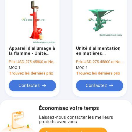
Appareil d'allumage à
Unité d'alimentation
la flamme - Unité
en matières
d'allumage à
contrôlées pour un
Prix:
USD 275-45800 or Negotiable
Prix:
USD 275-45800 or Negotiable
distance au gaz pour
équipement efficace
MOQ:
1
MOQ:
1
le fonctionnement
de contrôle des
de l'équipement de
solides
Trouvez les derniers prix
Trouvez les derniers prix
contrôle des solides
sûrs
Contactez
Contactez
Économisez votre temps
Laissez-nous contacter les meilleurs
produits avec vous.