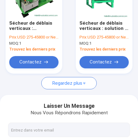
Visite d'usine
Contrôle de qualité
Sécheur de déblais
Sécheur de déblais
verticaux :
verticaux : solution à
Contactez-nous
Technologie
haut rendement pour
Prix:
USD 275-45800 or Negotiable
Prix:
USD 275-45800 or Negotiable
centrifuge avancée
la récupération du
MOQ:
1
MOQ:
1
pour le traitement
pétrole et la
Nouvelles
efficace des déchets
réduction des
Trouvez les derniers prix
Trouvez les derniers prix
de forage
déchets de forage
Demandez une citation
Contactez
Contactez
VR
Regardez plus
système de boue de forage
Laisser Un Message
Nous Vous Répondrons Rapidement
dispositif trembleur de schiste de mouvement linéaire
centrifugeuse de boue de forage