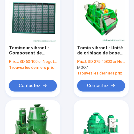
Tamiseur vibrant :
Tamis vibrant : Unité
Composant de
de criblage de base
filtration de
dans les systèmes
Prix:
USD 50-100 or Negotiable
Prix:
USD 275-45800 or Negotiable
précision pour une
d'équipement de
Trouvez les derniers prix
MOQ:
1
séparation fiable des
contrôle avancé des
solides
solides
Trouvez les derniers prix
Contactez
Contactez
Maison
Produits
Au sujet de nous