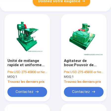
Donnez votre exigence
Unité de mélange
Agitateur de
rapide et uniforme
boue:Pouvoir de
pour les
mélange continu
Prix:
USD 275-45800 or Negotiable
Prix:
USD 275-45800 or Negotiable
équipements de
pour les solides
MOQ:
1
MOQ:
1
contrôle des solides
stables
de haute
Trouvez les derniers prix
Trouvez les derniers prix
performance
Contactez
Contactez