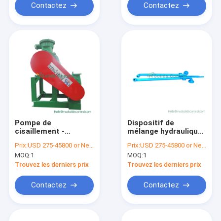
contrôle des solides
contrôle
Contactez
Contactez
Pompe de
Dispositif de
cisaillement -
mélange hydraulique
Puissance de
ciblé pour boue pour
Prix:
USD 275-45800 or Negotiable
Prix:
USD 275-45800 or Negotiable
mélange à haut
systèmes
MOQ:
1
MOQ:
1
rendement pour les
d'équipement de
équipements
contrôle des solides
Trouvez les derniers prix
Trouvez les derniers prix
modernes de
contrôle des solides
Contactez
Contactez