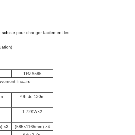
e
schiste
pour changer facilement les
uation).
TRZS585
vement linéaire
0m
³ /h de 130m
1.72KW×2
) ×3
(585×1165mm) ×4
² de 2.7m