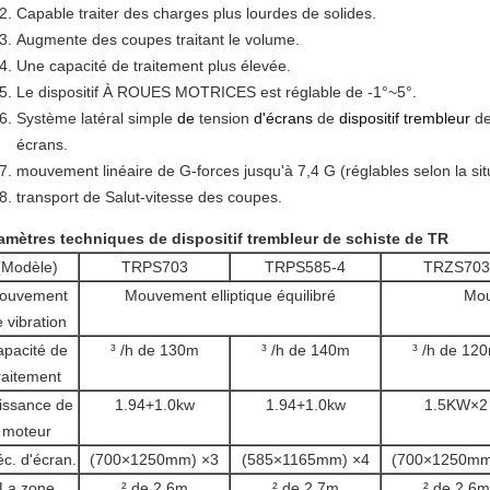
Capable traiter des charges plus lourdes de solides.
Augmente des coupes traitant le volume.
Une capacité de traitement plus élevée.
Le dispositif À ROUES MOTRICES est réglable de -1°~5°.
Système latéral simple
de
tension
d'écrans
de
dispositif trembleur
d
écrans.
mouvement linéaire de G-forces jusqu'à 7,4 G (réglables selon la sit
transport de Salut-vitesse des coupes.
amètres techniques de dispositif trembleur de schiste de TR
(Modèle)
TRPS703
TRPS585-4
TRZS703
ouvement
Mouvement elliptique équilibré
Mou
 vibration
pacité de
³ /h de 130m
³ /h de 140m
³ /h de 12
raitement
issance de
1.94+1.0kw
1.94+1.0kw
1.5KW×2
moteur
c. d'écran.
(700×1250mm) ×3
(585×1165mm) ×4
(700×1250mm
La zone
² de 2.6m
² de 2.7m
² de 2.6m