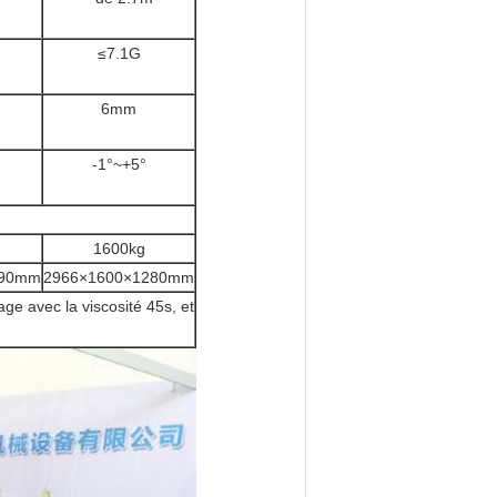
≤7.1G
6mm
-1°~+5°
1600kg
690mm
2966×1600×1280mm
e avec la viscosité 45s, et