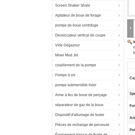
Screen Shaker Shale
Agitateur de boue de forage
pompe de boue centrifuge
Dessiccateur vertical de coupe
Vide Dégazeur
m
f
Mixer Mud Jet
cisaillement de la pompe
Pompe à vis
Ca
pompe submersible lisier
Spé
Arme à feu de boue de perçage
séparateur de gaz de la boue
For
Dispositif d'allumage de fusée
Ang
Pièces de rechange de perceuse
Poi
Équipement d'essai de fluide de