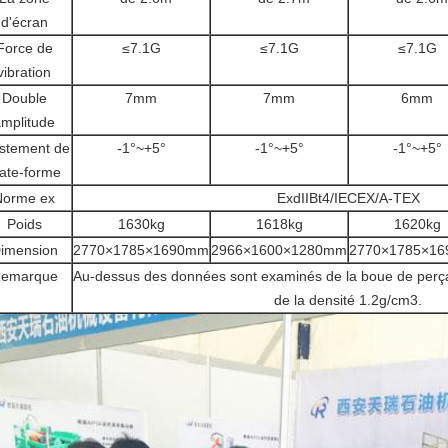
d'écran
Force de
≤7.1G
≤7.1G
≤7.1G
vibration
Double
7mm
7mm
6mm
mplitude
stement de
-1°~+5°
-1°~+5°
-1°~+5°
late-forme
Norme ex
ExdIIBt4/IECEX/A-TEX
Poids
1630kg
1618kg
1620kg
imension
2770×1785×1690mm
2966×1600×1280mm
2770×1785×1
emarque
Au-dessus des données sont examinés de la boue de perçag
de la densité 1.2g/cm3.