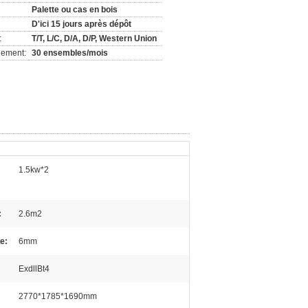
Palette ou cas en bois
D'ici 15 jours après dépôt
:
T/T, L/C, D/A, D/P, Western Union
nement:
30 ensembles/mois
1.5kw*2
:
2.6m2
e:
6mm
ExdllBt4
2770*1785*1690mm