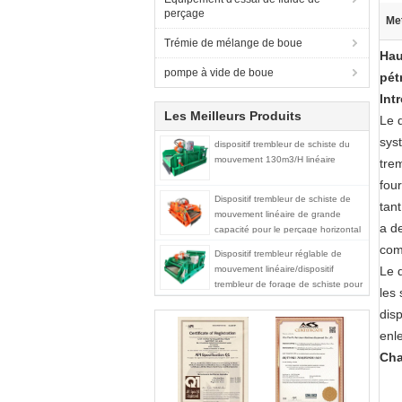
perçage
Met
Trémie de mélange de boue
Hau
pompe à vide de boue
pét
Int
Les Meilleurs Produits
Le 
sys
dispositif trembleur de schiste du
mouvement 130m3/H linéaire
trem
four
Dispositif trembleur de schiste de
tan
mouvement linéaire de grande
a de
capacité pour le perçage horizontal
de direction de Trenchless
com
Dispositif trembleur réglable de
mouvement linéaire/dispositif
Le 
trembleur de forage de schiste pour
les 
l'huile et l'industrie du gaz
dis
enl
Cha