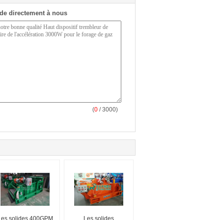
de directement à nous
(
0
/ 3000)
Les solides 400GPM
Les solides