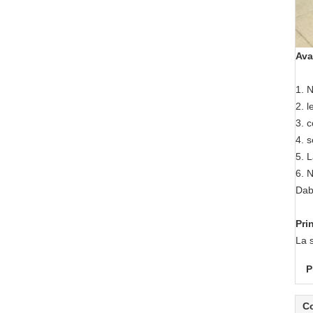
Ava
1. N
2. l
3. c
4. 
5. 
6. N
Dabi
Pri
La s
P
C