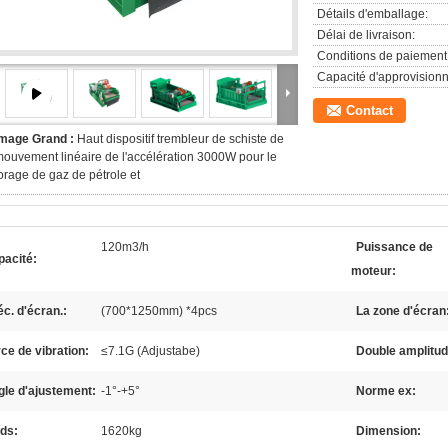
Détails d'emballage:
Délai de livraison:
Conditions de paiement
Capacité d'approvision
Contact
Image Grand :
Haut dispositif trembleur de schiste de
ouvement linéaire de l'accélération 3000W pour le
orage de gaz de pétrole et
120m3/h
Puissance de
pacité:
moteur:
c. d'écran.:
(700*1250mm) *4pcs
La zone d'écran
ce de vibration:
≤7.1G (Adjustabe)
Double amplitud
le d'ajustement:
-1°-+5°
Norme ex:
ds:
1620kg
Dimension: