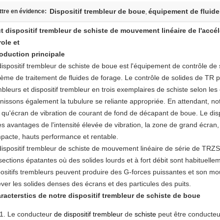
Dispositif trembleur de boue
équipement de fluide
tre en évidence:
,
t dispositif trembleur de schiste de mouvement linéaire de l'accé
role et
roduction principale
dispositif trembleur de schiste de boue est l'équipement de contrôle de
tème de traitement de fluides de forage. Le contrôle de solides de TR p
bleurs et dispositif trembleur en trois exemplaires de schiste selon les
nissons également la tubulure se reliante appropriée. En attendant, notr
t qu'écran de vibration de courant de fond de décapant de boue. Le dis
s avantages de l'intensité élevée de vibration, la zone de grand écran,
pacte, hauts performance et rentable.
dispositif trembleur de schiste de mouvement linéaire de série de TRZS e
sections épatantes où des solides lourds et à fort débit sont habituellem
positifs trembleurs peuvent produire des G-forces puissantes et son m
ever les solides denses des écrans et des particules des puits.
racterstics de notre dispositif trembleur de schiste de boue
Le conducteur
de dispositif trembleur
de
schiste
peut être conducteu