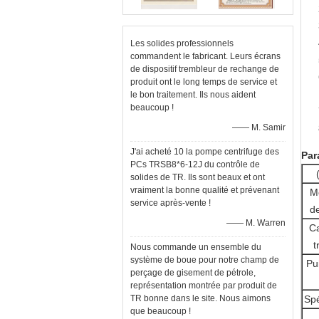
Les solides professionnels
commandent le fabricant. Leurs écrans
de dispositif trembleur de rechange de
produit ont le long temps de service et
le bon traitement. Ils nous aident
beaucoup !
—— M. Samir
J'ai acheté 10 la pompe centrifuge des
Par
PCs TRSB8*6-12J du contrôle de
solides de TR. Ils sont beaux et ont
vraiment la bonne qualité et prévenant
M
service après-vente !
de
—— M. Warren
Ca
t
Nous commande un ensemble du
système de boue pour notre champ de
Pu
perçage de gisement de pétrole,
représentation montrée par produit de
TR bonne dans le site. Nous aimons
Spé
que beaucoup !