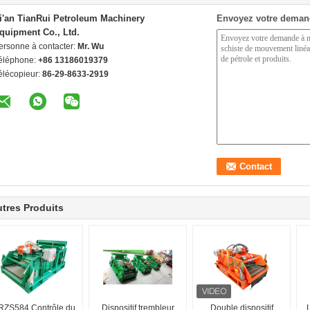
i'an TianRui Petroleum Machinery
Envoyez votre deman
quipment Co., Ltd.
ersonne à contacter:
Mr. Wu
éléphone:
+86 13186019379
élécopieur:
86-29-8633-2919
tres Produits
RZS584 Contrôle du
Dispositif trembleur
Double dispositif