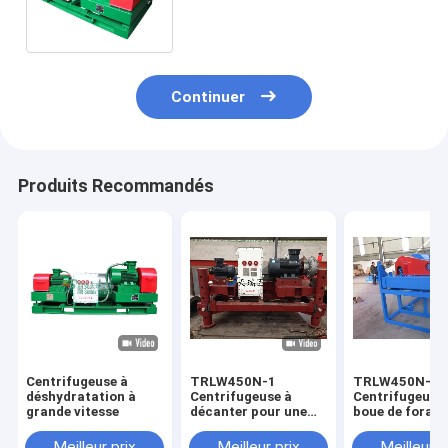
centrifugeuse à grande vitesse
de décanteur/acier inoxydable
Continuer
Produits Recommandés
Centrifugeuse à
TRLW450N-1
TRLW450N-2
déshydratation à
Centrifugeuse à
Centrifugeuse
grande vitesse
décanter pour une
boue de forage
séparation efficace
séparation
des solides
maximale, 250
Meilleur prix
Meilleur prix
Meilleur p