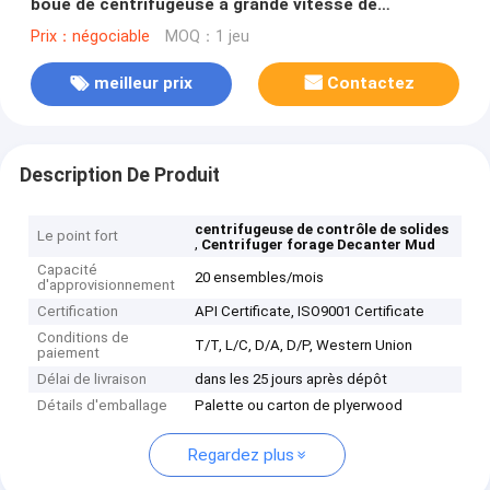
boue de centrifugeuse à grande vitesse de
décanteur/acier inoxydable
Prix：négociable
MOQ：1 jeu
meilleur prix
Contactez
Description De Produit
centrifugeuse de contrôle de solides
Le point fort
,
Centrifuger forage Decanter Mud
Capacité
20 ensembles/mois
d'approvisionnement
Certification
API Certificate, ISO9001 Certificate
Conditions de
T/T, L/C, D/A, D/P, Western Union
paiement
Délai de livraison
dans les 25 jours après dépôt
Détails d'emballage
Palette ou carton de plyerwood
Regardez plus