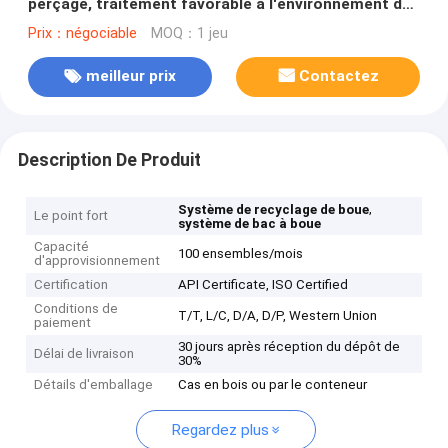
perçage, traitement favorable à l'environnement de
boue de perçage
Prix：négociable
MOQ：1 jeu
meilleur prix
Contactez
Description De Produit
,
Système de recyclage de boue
Le point fort
système de bac à boue
Capacité
100 ensembles/mois
d'approvisionnement
Certification
API Certificate, ISO Certified
Conditions de
T/T, L/C, D/A, D/P, Western Union
paiement
30 jours après réception du dépôt de
Délai de livraison
30%
Détails d'emballage
Cas en bois ou par le conteneur
Regardez plus