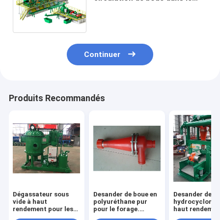
perçage, traitement favorable
à l'environnement de boue de
perçage
Continuer
Produits Recommandés
Dégassateur sous
Desander de boue en
Desander de b
vide à haut
polyuréthane pur
hydrocycloniq
rendement pour les
pour le forage.
haut rendemen
fluides de forage.
Longue durée de vie,
la séparation 