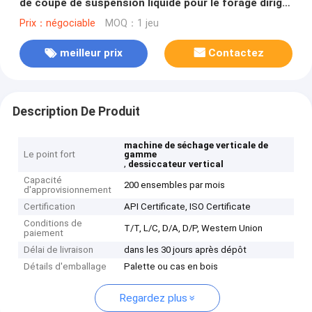
de coupe de suspension liquide pour le forage dirigé
horizontal
Prix：négociable
MOQ：1 jeu
meilleur prix
Contactez
Description De Produit
machine de séchage verticale de
Le point fort
gamme
,
dessiccateur vertical
Capacité
200 ensembles par mois
d'approvisionnement
Certification
API Certificate, ISO Certificate
Conditions de
T/T, L/C, D/A, D/P, Western Union
paiement
Délai de livraison
dans les 30 jours après dépôt
Détails d'emballage
Palette ou cas en bois
Regardez plus