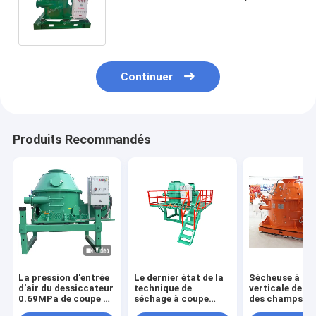
suspension liquide pour le forage
dirigé horizontal
Continuer
Produits Recommandés
La pression d'entrée
Le dernier état de la
Sécheuse à dé
d'air du dessiccateur
technique de
verticale de se
0.69MPa de coupe de
séchage à coupe
des champs
perçage de grande
verticale à couteau à
pétrolifères