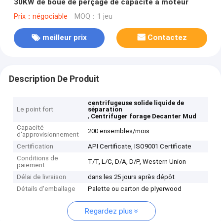
30KW de boue de perçage de capacité à moteur
Prix：négociable
MOQ：1 jeu
meilleur prix
Contactez
Description De Produit
centrifugeuse solide liquide de
Le point fort
séparation
,
Centrifuger forage Decanter Mud
Capacité
200 ensembles/mois
d'approvisionnement
Certification
API Certificate, ISO9001 Certificate
Conditions de
T/T, L/C, D/A, D/P, Western Union
paiement
Délai de livraison
dans les 25 jours après dépôt
Détails d'emballage
Palette ou carton de plyerwood
Regardez plus