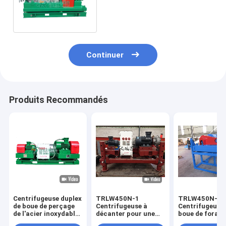
centrifugeuse 30KW de
boue de perçage de
capacité à moteur
Continuer
Produits Recommandés
Centrifugeuse duplex
TRLW450N-1
TRLW450N-2
de boue de perçage
Centrifugeuse à
Centrifugeuse
de l'acier inoxydable
décanter pour une
boue de forage
2205, centrifugeuse
séparation efficace
séparation