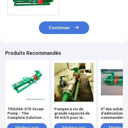
gaz de pétrole et par débit
d'heure
Continuer
Produits Recommandés
TRG30A-075 Screw
Pompes à vis de
5" des solides
Pump - The
grande capacité de
d'admission/d
Complete Solution
90 m3/h pour le
commandent l
For Stable And
forage pétrolier et
pompe de vis
Efficient Fluid
gazier
progressive de
Meilleur prix
Meilleur prix
Meilleur p