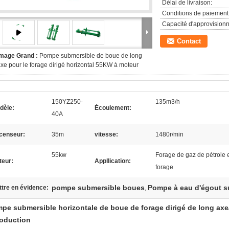
Délai de livraison:
Conditions de paiement
Capacité d'approvision
Contact
Image Grand :
Pompe submersible de boue de long
xe pour le forage dirigé horizontal 55KW à moteur
150YZ250-
135m3/h
dèle:
Écoulement:
40A
censeur:
35m
vitesse:
1480r/min
55kw
Forage de gaz de pétrole e
teur:
Appllication:
forage
pompe submersible boues
Pompe à eau d'égout s
tre en évidence:
,
pe submersible horizontale de boue de forage dirigé de long axe/a
roduction