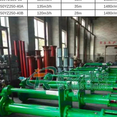
150YZ250-40A
135m3/h
35m
1480r/m
150YZ250-40B
120m3/h
28m
1480r/m