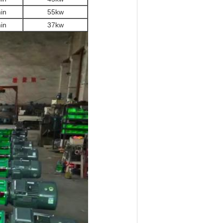
in
55kw
in
37kw