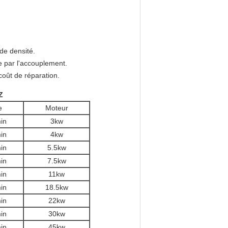
nde densité.
pe par l'accouplement.
oût de réparation.
Z
e
Moteur
in
3kw
in
4kw
in
5.5kw
in
7.5kw
in
11kw
in
18.5kw
in
22kw
in
30kw
in
45kw