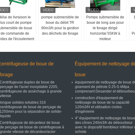
délai de livraison le
pompe submersible de
Pompe submersible de
lus court de pompe
boue du débit TR
boue de long axe pour
ubmersible de boue
90m3/h pour la gestion
le forage dirigé
de commande de
des déchets de forage
horizontal 55KW à
P
lides de l'écoulement
moteur
82m3/H
centrifugeuse de boue de
Équipement de nettoyage d
forage
boue
Centrifugeuse duplex de boue de
équipement de nettoyage de boue d
perçage de l'acier inoxydable 2205,
gisement de pétrole 0.25-0.4Mpa
centrifugeuse de asséchage à grande
comprenant Desander et débourbeu
vitesse
construction d'équipement de
longue solides solubles 316
nettoyage de boue de la capacité
centrifugeuse de boue de perçage de
120m3/H et utilisation civiles
1250mm pour la séparation de solide-
d'ingénierie
liquide
4" équipement de nettoyage de bou
Centrifugeuse de décanteur de boue
des cônes 240m3/h de débourbeur
de perçage de boue de centrifugeuse à
avec le dispositif trembleur inférieur
grande vitesse de décanteur/acier
schiste