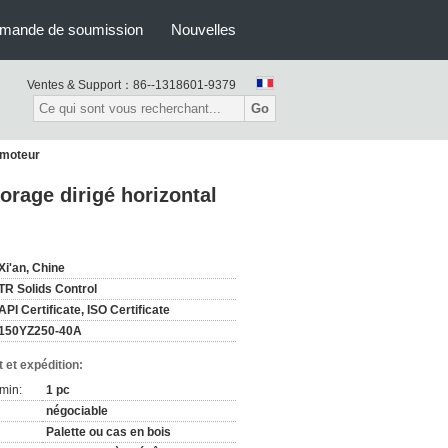
mande de soumission
Nouvelles
Ventes & Support：
86--1318601-9379
Go
 moteur
rage dirigé horizontal
Xi'an, Chine
TR Solids Control
API Certificate, ISO Certificate
150YZ250-40A
 et expédition:
min:
1 pc
négociable
Palette ou cas en bois