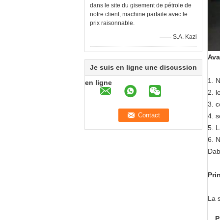
dans le site du gisement de pétrole de
notre client, machine parfaite avec le
prix raisonnable.
—— S.A. Kazi
Ava
Je suis en ligne une discussion
1. N
en ligne
2. l
3. c
4. 
5. 
6. N
Dabi
Pri
La s
P