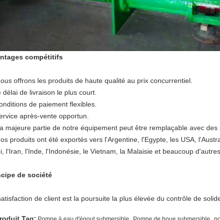
ntages compétitifs
ous offrons les produits de haute qualité au prix concurrentiel.
e délai de livraison le plus court.
onditions de paiement flexibles.
service après-vente opportun.
La majeure partie de notre équipement peut être remplaçable avec des 
os produits ont été exportés vers l'Argentine, l'Egypte, les USA, l'Aust
, l'Iran, l'Inde, l'Indonésie, le Vietnam, la Malaisie et beaucoup d'autre
ncipe de société
atisfaction de client est la poursuite la plus élevée du contrôle de soli
,
,
roduit Tag:
Pompe à eau d'égout submersible
Pompe de boue submersible
p