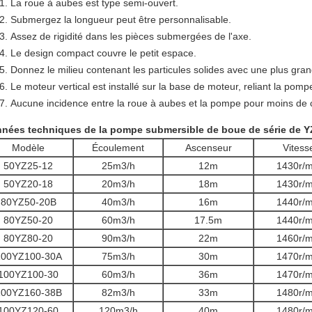
La roue à aubes est type semi-ouvert.
Submergez la longueur peut être personnalisable.
Assez
de rigidité dans les pièces submergées de
l'
axe.
Le design compact couvre le petit espace.
Donnez
le milieu contenant les particules solides avec une plus gra
Le moteur vertical est installé sur la base de moteur, reliant la pom
Aucune incidence entre la roue à aubes et la pompe pour moins de c
nées techniques de la pompe submersible de boue de série de Y
Modèle
Écoulement
Ascenseur
Vitess
50YZ25-12
25m3/h
12m
1430r/m
50YZ20-18
20m3/h
18m
1430r/m
80YZ50-20B
40m3/h
16m
1440r/m
80YZ50-20
60m3/h
17.5m
1440r/m
80YZ80-20
90m3/h
22m
1460r/m
100YZ100-30A
75m3/h
30m
1470r/m
100YZ100-30
60m3/h
36m
1470r/m
100YZ160-38B
82m3/h
33m
1480r/m
100YZ120-60
120m3/h
40m
1480r/m