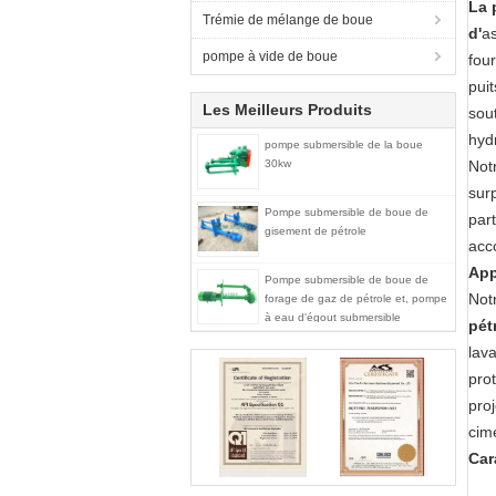
La 
Trémie de mélange de boue
d'
a
pompe à vide de boue
fou
puit
Les Meilleurs Produits
sou
hyd
pompe submersible de la boue
30kw
Not
sur
Pompe submersible de boue de
part
gisement de pétrole
acc
App
Pompe submersible de boue de
Not
forage de gaz de pétrole et, pompe
à eau d'égout submersible
pét
électrique
lav
pro
proj
cim
Car