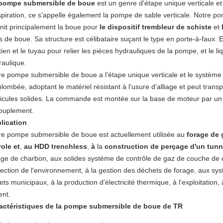
pompe submersible de boue
est un genre d'étape unique verticale e
spiration, ce s'appelle également la pompe de sable verticale. Notre 
rnit principalement la boue pour
le dispositif trembleur de schiste
et
s de boue. Sa structure est célibataire suçant le type en porte-à-faux. El
tien et le tuyau pour relier les pièces hydrauliques de la pompe, et le 
raulique.
re pompe submersible de boue a l'étape unique verticale et le système 
plombée, adoptant le matériel résistant à l'usure d'alliage et peut tran
icules solides.
La commande est montée sur la base de moteur par un m
ouplement.
lication
re pompe submersible de boue est actuellement utilisée
au
forage de 
role et
,
au HDD trenchless
,
à
la
construction de perçage d'un tunn
age de charbon,
aux solides système de contrôle de gaz de couche de
tection de l'environnement, à
la
gestion des déchets de forage, aux sy
ets municipaux, à la production d'électricité thermique, à l'exploitation, 
ent
.
actéristiques de la pompe submersible de boue de TR