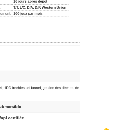
10 jours après dépôt
:
T/T, L/C, D/A, D/P, Western Union
nement:
100 jeux par mois
t, HDD trechless et tunnel, gestion des déchets de
ubmersible
pi certifiée