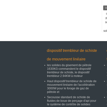
p
s
so
dispositif trembleur de schiste
de mouvement linéaire
les solides du gisement de pétrole
1630KG commandent le dispositif
trembleur de schiste, le dispositif
trembleur 2.94KW à moteur
Haut dispositif trembleur de schiste de
mouvement linéaire de l'accélération
3000W pour le forage de gaz de
pétrole et
Secousse standard de schiste de
fluides de boue de perçage d'api pour
le système de contrôle de solides