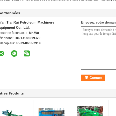
oordonnées
i'an TianRui Petroleum Machinery
Envoyez votre deman
quipment Co., Ltd.
ersonne à contacter:
Mr. Wu
éléphone:
+86 13186019379
élécopieur:
86-29-8633-2919
tres Produits