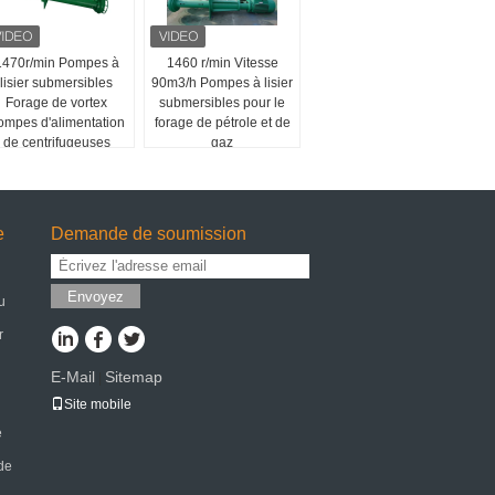
1470r/min Pompes à
1460 r/min Vitesse
lisier submersibles
90m3/h Pompes à lisier
Forage de vortex
submersibles pour le
ompes d'alimentation
forage de pétrole et de
de centrifugeuses
gaz
submersibles
e
Demande de soumission
Envoyez
u
r
E-Mail
Sitemap
|
Site mobile
e
 de