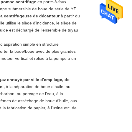
t
pompe centrifuge
en porte-à-faux
pompe submersible de boue de série de YZ
la centrifugeuse de décanteur
à partir du
le utilise le siège d'incidence, le siège de
liquide est déchargé de l'ensemble de tuyau
d'aspiration simple en structure
sporter la boue/boue avec de plus grandes
oteur vertical et reliée à la pompe à un
gaz
ennuyé par ville d'empilage,
de
el,
à
la
séparation de boue d'huile,
au
 charbon, au perçage de
l'
eau, à
la
stèmes de asséchage de boue d'huile,
aux
à la fabrication de papier, à l'usine
etc. de