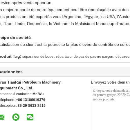
service après-vente opportun.
La majeure partie de notre équipement peut être remplaçable avec des 
os produits ont été exportés vers l'Argentine, l'Egypte, les USA, l'Aust
, l'Iran, l'Inde, l'Indonésie, le Vietnam, la Malaisie et beaucoup d'autre
ncipe de société
atisfaction de client est la poursuite la plus élevée du contrôle de soli
,
,
roduit Tag:
séparateur de boue
séparateur de gaz de pauvre garçon
dégazeur
oordonnées
i'an TianRui Petroleum Machinery
Envoyez votre deman
quipment Co., Ltd.
ersonne à contacter:
Mr. Wu
éléphone:
+86 13186019379
élécopieur:
86-29-8633-2919