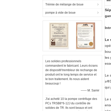
Met
Trémie de mélange de boue
Sép
pompe à vide de boue
gar
Int
Le 
opé
bou
les
Les solides professionnels
esse
commandent le fabricant. Leurs écrans
de dispositif trembleur de rechange de
produit ont le long temps de service et
Le 
le bon traitement. Ils nous aident
≥Φ3
beaucoup !
qui
—— M. Samir
J'ai acheté 10 la pompe centrifuge des
Le 
PCs TRSB8*6-12J du contrôle de
ens
solides de TR. Ils sont beaux et ont