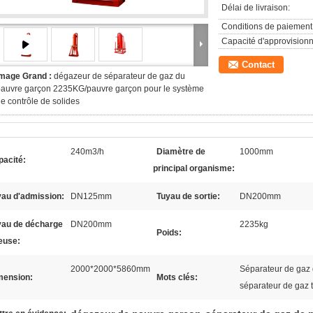
Délai de livraison:
Conditions de paiement
Capacité d'approvision
Contact
Image Grand :
dégazeur de séparateur de gaz du
auvre garçon 2235KG/pauvre garçon pour le système
e contrôle de solides
240m3/h
Diamètre de
1000mm
pacité:
principal organisme:
yau d'admission:
DN125mm
Tuyau de sortie:
DN200mm
yau de décharge
DN200mm
2235kg
Poids:
euse:
2000*2000*5860mm
Séparateur de gaz 
mension:
Mots clés:
séparateur de gaz 