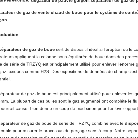
dégazeur de pauvre garçon
séparateur de gaz de 
tre en évidence:
,
arateur de gaz de vente chaud de boue pour le système de contrô
çon
roduction
séparateur de gaz de boue
sert de dispositif idéal si l'éruption ou le
rateurs appliquent la colonne sous-équilibrée de boue dans des proce
e de série de TRZYQ est principalement utilisé pour enlever l'énorme g
 gaz toxiques comme H2S. Des expositions de données de champ c'est un 
ntiel.
séparateur de gaz de boue est principalement utilisé pour enlever les g
mm. La plupart de ces bulles sont le gaz augmenté ont complété le flui
 pourrait causer bien donne un coup de pied sinon pour l'enlever oppor
séparateur de gaz de boue de série de TRZYQ combiné avec le
dispos
emble pour assurer le processus de perçage sans à-coup. Notre sépara