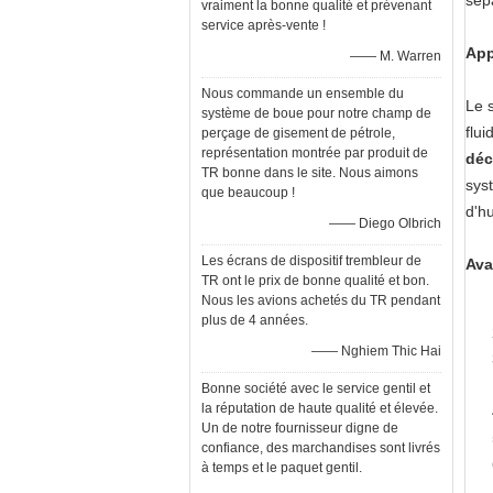
sép
vraiment la bonne qualité et prévenant
service après-vente !
App
—— M. Warren
Nous commande un ensemble du
Le 
système de boue pour notre champ de
flu
perçage de gisement de pétrole,
représentation montrée par produit de
déc
TR bonne dans le site. Nous aimons
sys
que beaucoup !
d'h
—— Diego Olbrich
Les écrans de dispositif trembleur de
Ava
TR ont le prix de bonne qualité et bon.
Nous les avions achetés du TR pendant
plus de 4 années.
—— Nghiem Thic Hai
Bonne société avec le service gentil et
la réputation de haute qualité et élevée.
Un de notre fournisseur digne de
confiance, des marchandises sont livrés
à temps et le paquet gentil.