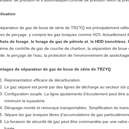
arateur de pression et d'automatique-contrôle de pression selon la pre
lication
séparateur de gaz de boue de série de TRZYQ est principalement utilis
ides de perçage, y compris les gaz toxiques comme H2S. Actuellement il 
hets de forage
,
le forage de gaz de pétrole et
,
le HDD trenchless
,
tème de contrôle de gaz de couche de charbon, la séparation de boue d'
uile, le perçage de l'eau, la protection de l'environnement de asséchage
ntages de séparateur de gaz de boue de série de TRZYQ
Représentation efficace de décarburation.
Le gaz séparé est porté par des lignes de décharge au secteur sûr 
Configuration souple. La ligne ajustements d'écoulement peut être
minimum la tuyauterie.
Dérapage-monté et remorque transportables. Simplification du transpor
Sépare les gaz toxiques libres d'accumulations de gaz particulière
La livraison de sécurité de gaz peut être commandée par une valve d
fusée.