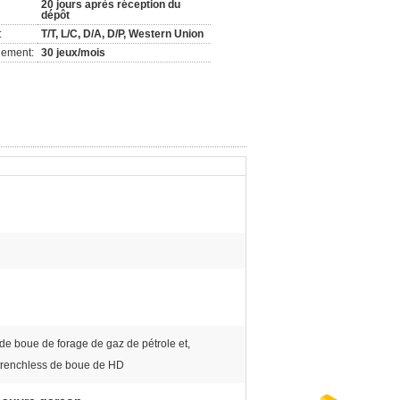
20 jours après réception du
dépôt
:
T/T, L/C, D/A, D/P, Western Union
nement:
30 jeux/mois
de boue de forage de gaz de pétrole et,
trenchless de boue de HD