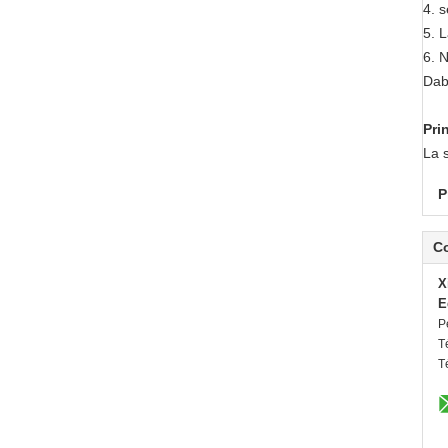
4. 
5. 
6. N
Dabi
Pri
La s
P
C
X
E
P
T
T