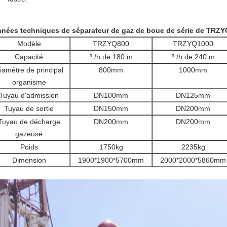
nées techniques de séparateur de gaz de boue de série de TRZY
Modèle
TRZYQ800
TRZYQ1000
Capacité
³ /h de 180 m
³ /h de 240 m
iamètre de principal
800mm
1000mm
organisme
Tuyau d'admission
DN100mm
DN125mm
Tuyau de sortie
DN150mm
DN200mm
Tuyau de décharge
DN200mm
DN200mm
gazeuse
Poids
1750kg
2235kg
Dimension
1900*1900*5700mm
2000*2000*5860mm