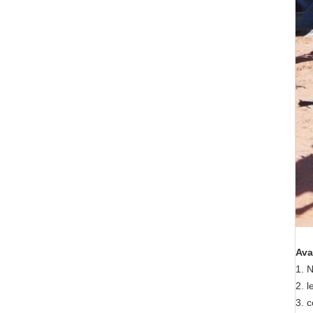
Ava
1.
N
2. l
3. c