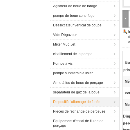
Agitateur de boue de forage
pompe de boue centrifuge
Dessiccateur vertical de coupe
Vide Dégazeur
d
a
Mixer Mud Jet
cisaillement de la pompe
Di
Pompe à vis
pri
pompe submersible lisier
Mé
Arme à feu de boue de perçage
séparateur de gaz de la boue
Poi
Dispositif d'allumage de fusée
Met
Pièces de rechange de perceuse
Dis
Équipement d'essai de fluide de
per
perçage