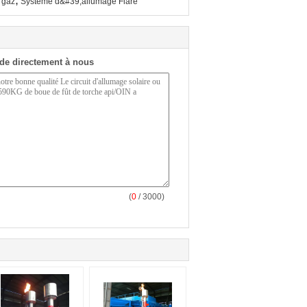
,
e gaz
Système d&#39;allumage Flare
de directement à nous
(
0
/ 3000)