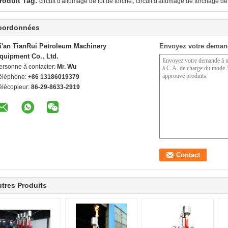
,
roduit Tag:
circuit d'allumage de fût de torche
circuit d'allumage de torchage d
oordonnées
i'an TianRui Petroleum Machinery
Envoyez votre deman
quipment Co., Ltd.
ersonne à contacter:
Mr. Wu
éléphone:
+86 13186019379
élécopieur:
86-29-8633-2919
tres Produits