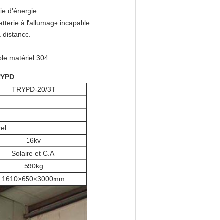
ie d'énergie.
tterie à l'allumage incapable.
 distance.
ble matériel 304.
TRYPD
TRYPD-20/3T
el
16kv
Solaire et C.A.
590kg
1610×650×3000mm