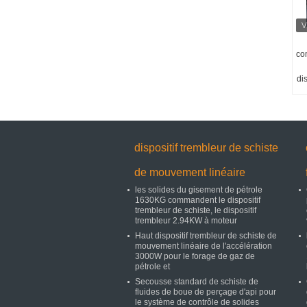
co
di
dispositif trembleur de schiste
de mouvement linéaire
les solides du gisement de pétrole
1630KG commandent le dispositif
trembleur de schiste, le dispositif
trembleur 2.94KW à moteur
Haut dispositif trembleur de schiste de
mouvement linéaire de l'accélération
3000W pour le forage de gaz de
pétrole et
Secousse standard de schiste de
fluides de boue de perçage d'api pour
le système de contrôle de solides