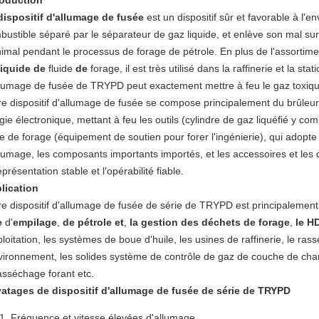
roduction
dispositif d'allumage de fusée
est un dispositif sûr et favorable à l'
bustible séparé par le séparateur de gaz liquide, et enlève son mal sur
nimal pendant le processus de forage de pétrole. En plus de
l'
assortimen
liquide de
fluide
de
forage, il est très utilisé dans la raffinerie et la sta
llumage de fusée de TRYPD peut exactement mettre à feu le gaz toxique
re dispositif d'allumage de fusée se compose principalement du brûleu
ie électronique, mettant à feu les outils (cylindre de gaz liquéfié y com
e de forage (équipement de soutien pour forer l'ingénierie), qui adopte 
llumage, les composants importants importés, et les accessoires et les
eprésentation stable et l'opérabilité fiable.
lication
re dispositif d'allumage de fusée de série de TRYPD est principalement
e
d'
empilage
,
de pétrole et
,
la gestion des déchets de forage
,
le H
ploitation, les systèmes de boue d'huile, les usines de raffinerie, le ra
nvironnement, les solides système de contrôle de gaz de couche de char
asséchage forant etc.
atages de dispositif d'allumage de fusée de série de TRYPD
Fréquence et vitesse élevées d'allumage.