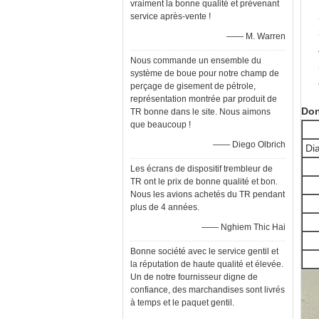
vraiment la bonne qualité et prévenant
service après-vente !
—— M. Warren
Nous commande un ensemble du
système de boue pour notre champ de
perçage de gisement de pétrole,
représentation montrée par produit de
Don
TR bonne dans le site. Nous aimons
que beaucoup !
—— Diego Olbrich
Di
Les écrans de dispositif trembleur de
TR ont le prix de bonne qualité et bon.
Nous les avions achetés du TR pendant
plus de 4 années.
—— Nghiem Thic Hai
Bonne société avec le service gentil et
la réputation de haute qualité et élevée.
Un de notre fournisseur digne de
confiance, des marchandises sont livrés
à temps et le paquet gentil.