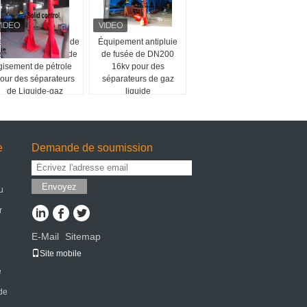
spositif d'allumage de
Équipement antipluie
usée d'équipement de
de fusée de DN200
gisement de pétrole
16kv pour des
our des séparateurs
séparateurs de gaz
de Liquide-gaz
liquide
e
Demande de soumission
Envoyez
u
r
E-Mail
Sitemap
|
Site mobile
e
 de