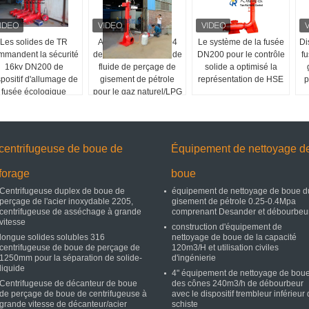
Les solides de TR
Acier inoxydable 304
Le système de la fusée
Di
mmandent la sécurité
de circuit d'allumage de
DN200 pour le contrôle
f
16kv DN200 de
fluide de perçage de
solide a optimisé la
spositif d'allumage de
gisement de pétrole
représentation de HSE
p
fusée écologique
pour le gaz naturel/LPG
centrifugeuse de boue de
Équipement de nettoyage d
forage
boue
Centrifugeuse duplex de boue de
équipement de nettoyage de boue d
perçage de l'acier inoxydable 2205,
gisement de pétrole 0.25-0.4Mpa
centrifugeuse de asséchage à grande
comprenant Desander et débourbeu
vitesse
construction d'équipement de
longue solides solubles 316
nettoyage de boue de la capacité
centrifugeuse de boue de perçage de
120m3/H et utilisation civiles
1250mm pour la séparation de solide-
d'ingénierie
liquide
4" équipement de nettoyage de bou
Centrifugeuse de décanteur de boue
des cônes 240m3/h de débourbeur
de perçage de boue de centrifugeuse à
avec le dispositif trembleur inférieur
grande vitesse de décanteur/acier
schiste