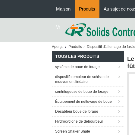
Maison
Produits
Au sujet de nou
Vr
Aperçu
Produits
Dispositif d'allumage de fusé
TOUS LES PRODUITS
Le
fû
système de boue de forage
dispositif trembleur de schiste de
mouvement linéaire
centrifugeuse de boue de forage
Équipement de nettoyage de boue
Désableur boue de forage
Hydrocyclone de débourbeur
Screen Shaker Shale