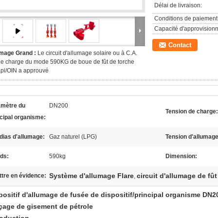
Délai de livraison:
Conditions de paiement
Capacité d'approvision
Contact
Image Grand :
Le circuit d'allumage solaire ou à C.A.
e charge du mode 590KG de boue de fût de torche
pi/OIN a approuvé
amètre du
DN200
Tension de charge:
ncipal organisme:
dias d'allumage:
Gaz naturel (LPG)
Tension d'allumage
ds:
590kg
Dimension:
Système d'allumage Flare
circuit d'allumage de fû
tre en évidence:
,
positif d'allumage de fusée de dispositif/principal organisme DN
çage de gisement de pétrole