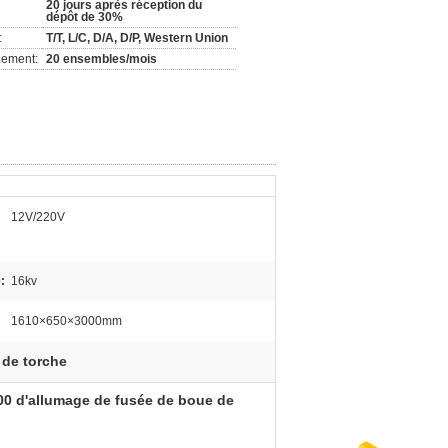
20 jours après réception du
dépôt de 30%
:
T/T, L/C, D/A, D/P, Western Union
nement:
20 ensembles/mois
12V/220V
:
16kv
1610×650×3000mm
t de torche
200 d'allumage de fusée de boue de