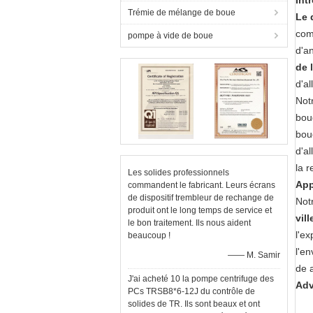
Int
Trémie de mélange de boue
Le 
com
pompe à vide de boue
d'a
de 
d'a
Not
boug
bou
d'a
la r
Les solides professionnels
App
commandent le fabricant. Leurs écrans
de dispositif trembleur de rechange de
Not
produit ont le long temps de service et
vill
le bon traitement. Ils nous aident
l'ex
beaucoup !
l'e
—— M. Samir
de 
J'ai acheté 10 la pompe centrifuge des
Adv
PCs TRSB8*6-12J du contrôle de
solides de TR. Ils sont beaux et ont