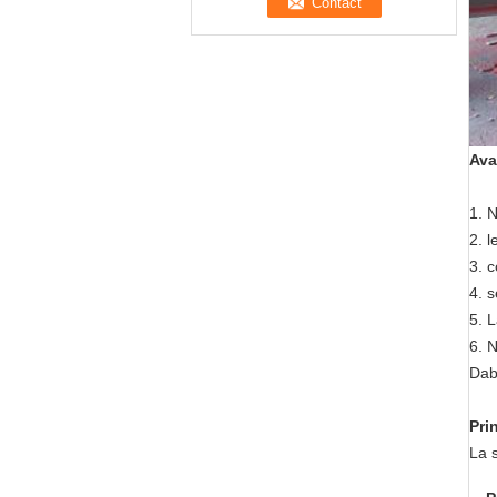
Ava
1.
N
2. l
3. c
4. 
5. 
6. N
Dabi
Pri
La s