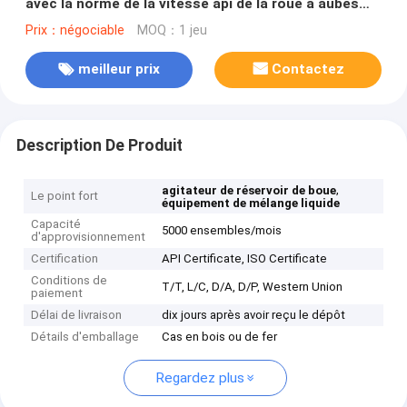
avec la norme de la vitesse api de la roue à aubes
60/72r/min
Prix：négociable
MOQ：1 jeu
meilleur prix
Contactez
Description De Produit
,
agitateur de réservoir de boue
Le point fort
équipement de mélange liquide
Capacité
5000 ensembles/mois
d'approvisionnement
Certification
API Certificate, ISO Certificate
Conditions de
T/T, L/C, D/A, D/P, Western Union
paiement
Délai de livraison
dix jours après avoir reçu le dépôt
Détails d'emballage
Cas en bois ou de fer
Regardez plus