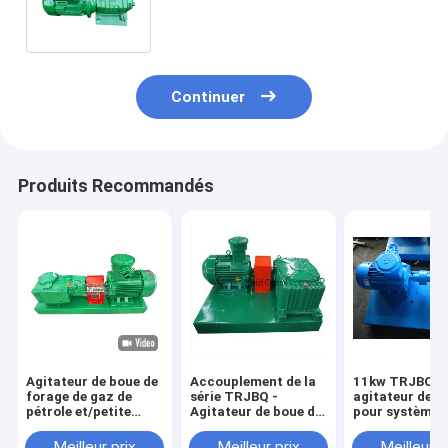
de la vitesse api de la roue à
aubes 60/72r/min
Continuer
Produits Recommandés
Agitateur de boue de
Accouplement de la
11kw TRJBQ1
forage de gaz de
série TRJBQ -
agitateur de b
pétrole et/petite
Agitateur de boue de
pour système 
empreinte de pas
forage connecté
mélange de flu
sans machine de
pour
forage de puit
Meilleur prix
Meilleur prix
Meilleur p