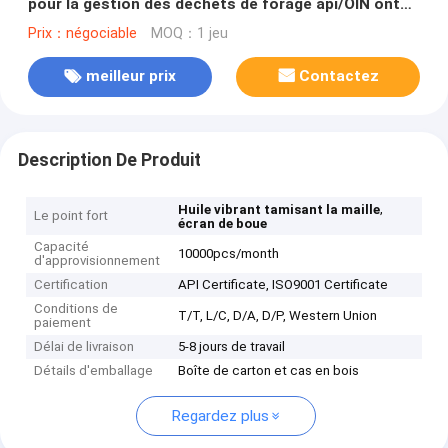
pour la gestion des déchets de forage api/OIN ont
approuvé
Prix：négociable
MOQ：1 jeu
meilleur prix
Contactez
Description De Produit
,
Huile vibrant tamisant la maille
Le point fort
écran de boue
Capacité
10000pcs/month
d'approvisionnement
Certification
API Certificate, ISO9001 Certificate
Conditions de
T/T, L/C, D/A, D/P, Western Union
paiement
Délai de livraison
5-8 jours de travail
Détails d'emballage
Boîte de carton et cas en bois
Regardez plus