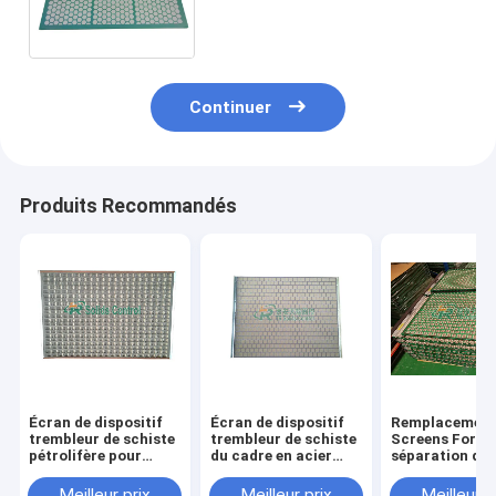
pour la gestion des déchets
de forage api/OIN ont
approuvé
Continuer
Produits Recommandés
Écran de dispositif
Écran de dispositif
Remplacement Mes
trembleur de schiste
trembleur de schiste
Screens For de
pétrolifère pour
du cadre en acier
séparation de 
l'étagère bonne Flo -
API325 de 1053 x de
liquide disposi
ligne dispositif
697mm
trembleurs de
Meilleur prix
Meilleur prix
Meilleur p