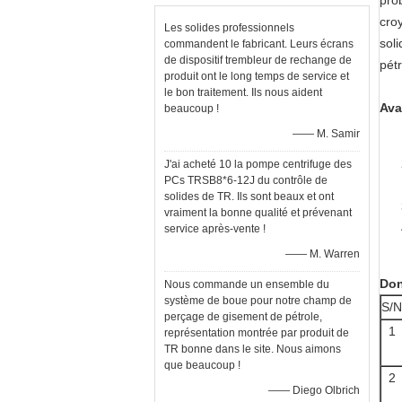
pro
cro
Les solides professionnels
sol
commandent le fabricant. Leurs écrans
de dispositif trembleur de rechange de
pét
produit ont le long temps de service et
le bon traitement. Ils nous aident
Ava
beaucoup !
—— M. Samir
J'ai acheté 10 la pompe centrifuge des
PCs TRSB8*6-12J du contrôle de
solides de TR. Ils sont beaux et ont
vraiment la bonne qualité et prévenant
service après-vente !
—— M. Warren
Don
Nous commande un ensemble du
système de boue pour notre champ de
S/N
perçage de gisement de pétrole,
1
représentation montrée par produit de
TR bonne dans le site. Nous aimons
que beaucoup !
2
—— Diego Olbrich