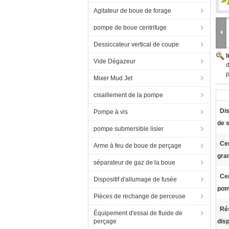
Agitateur de boue de forage
pompe de boue centrifuge
Dessiccateur vertical de coupe
Vide Dégazeur
d
Mixer Mud Jet
cisaillement de la pompe
Dis
Pompe à vis
de 
pompe submersible lisier
Ce
Arme à feu de boue de perçage
gra
séparateur de gaz de la boue
Cen
Dispositif d'allumage de fusée
pom
Pièces de rechange de perceuse
Ré
Équipement d'essai de fluide de
perçage
disp