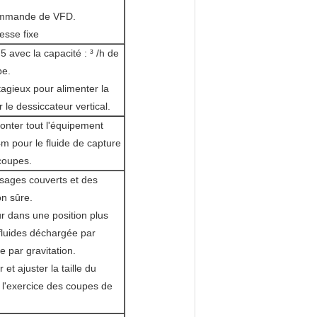
ommande de VFD.
sse fixe
vec la capacité : ³ /h de
pe.
tagieux pour alimenter la
 le dessiccateur vertical.
nter tout l'équipement
4m pour le fluide de capture
coupes.
sages couverts et des
on sûre.
r dans une position plus
 fluides déchargée par
 par gravitation.
t ajuster la taille du
 l'exercice des coupes de