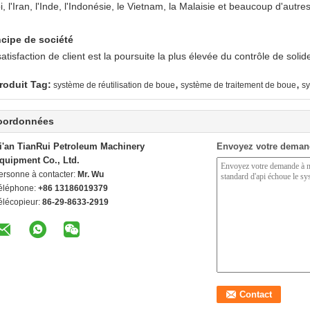
, l'Iran, l'Inde, l'Indonésie, le Vietnam, la Malaisie et beaucoup d'autre
ncipe de société
atisfaction de client est la poursuite la plus élevée du contrôle de soli
,
,
roduit Tag:
système de réutilisation de boue
système de traitement de boue
sy
oordonnées
i'an TianRui Petroleum Machinery
Envoyez votre deman
quipment Co., Ltd.
ersonne à contacter:
Mr. Wu
éléphone:
+86 13186019379
élécopieur:
86-29-8633-2919