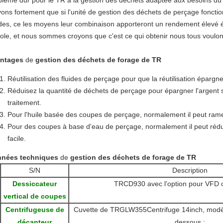
blème dur pour le TR à la gestion des déchets adaptée aux besoins du c
yons fortement que si l'unité de gestion des déchets de perçage foncti
ides, ce les moyens leur combinaison apporteront un rendement élevé é
role, et nous sommes croyons que c'est ce qui obtenir nous tous voulon
ntages
de
gestion des déchets de forage de TR
Réutilisation des fluides de perçage pour que la réutilisation épargne
Réduisez la quantité de déchets de perçage pour épargner l'argent s
traitement.
Pour l'huile basée des coupes de perçage, normalement il peut rame
Pour des coupes à base d'eau de perçage, normalement il peut rédui
facile.
nées techniques
de
gestion des déchets de forage de TR
S/N
Description
Dessiccateur
TRCD930 avec l'option pour VFD ou
vertical de coupes
Centrifugeuse de
Cuvette de TRGLW355Centrifuge 14inch, modèle 
décanteur
dessous :