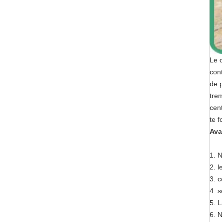
Le 
con
de p
tre
cen
te f
Ava
1.
N
2. l
3. c
4. 
5. 
6. N