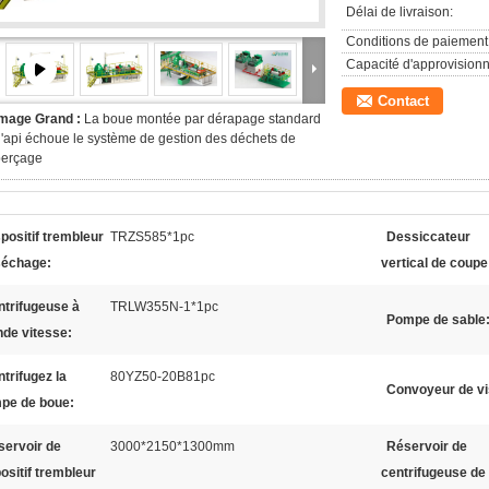
Délai de livraison:
Conditions de paiement
Capacité d'approvision
Contact
Image Grand :
La boue montée par dérapage standard
'api échoue le système de gestion des déchets de
perçage
positif trembleur
TRZS585*1pc
Dessiccateur
séchage:
vertical de coupe
ntrifugeuse à
TRLW355N-1*1pc
Pompe de sable
nde vitesse:
trifugez la
80YZ50-20B81pc
Convoyeur de vi
pe de boue:
servoir de
3000*2150*1300mm
Réservoir de
ositif trembleur
centrifugeuse de