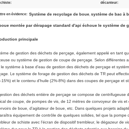
chiste:
décanteur:
Système de recyclage de boue
système de bac à 
tre en évidence:
,
boue montée par dérapage standard d'api échoue le système de g
roduction principale
tème de gestion des déchets de perçage, également appelé en tant qu
ceuse ou système de gestion de coupe de perçage. Selon différentes appl
 le système à base d'eau de gestion des déchets de perçage et systèm
çage. Le système de forage de gestion des déchets de TR peut effect
-15%) et le contenu d'huile (2%-8%) dans des coupes de perçage et stab
gestion des déchets entière de perçage se compose de centrifugeuse 
tical de coupe, de pompes de vis, de 12 mètres de convoyeur de vis et
ervoirs de boue, d'agitateur de boue, etc. Dans quelques projets adaptés
araîtra équipement de contrôle de quelques solides, tel que la pompe de
mbleur de schiste avec l'écran de dispositif trembleur, le dégazeur de 