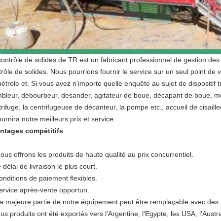
contrôle de solides de TR est un fabricant professionnel de gestion de
trôle de solides. Nous pourrions fournir le service sur un seul point de
étrole et. Si vous avez n'importe quelle enquête au sujet de dispositif t
mbleur, débourbeur, desander, agitateur de boue, décapant de boue, m
trifuge, la centrifugeuse de décanteur, la pompe etc., accueil de cisail
ournira notre meilleurs prix et service.
ntages compétitifs
ous offrons les produits de haute qualité au prix concurrentiel.
e délai de livraison le plus court.
onditions de paiement flexibles.
service après-vente opportun.
La majeure partie de notre équipement peut être remplaçable avec des 
os produits ont été exportés vers l'Argentine, l'Egypte, les USA, l'Aust