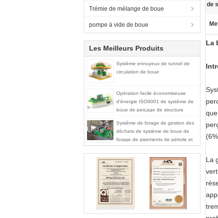
de s
Trémie de mélange de boue
Met
pompe à vide de boue
La 
Les Meilleurs Produits
Système ennuyeux de tunnel de
Int
circulation de boue
Sys
Opération facile économiseuse
per
d'énergie ISO9001 de système de
boue de perçage de structure
que
compacte
Système de forage de gestion des
per
déchets de système de boue de
(6%
forage de gisements de pétrole et
de gaz
La 
ver
rés
app
tre