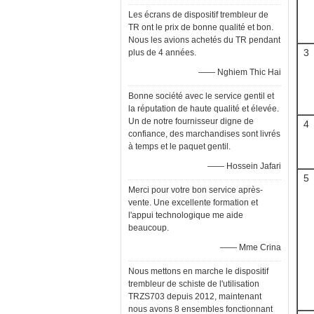
Les écrans de dispositif trembleur de
TR ont le prix de bonne qualité et bon.
Nous les avions achetés du TR pendant
3
plus de 4 années.
—— Nghiem Thic Hai
Bonne société avec le service gentil et
la réputation de haute qualité et élevée.
Un de notre fournisseur digne de
4
confiance, des marchandises sont livrés
à temps et le paquet gentil.
—— Hossein Jafari
5
Merci pour votre bon service après-
vente. Une excellente formation et
l'appui technologique me aide
beaucoup.
—— Mme Crina
Nous mettons en marche le dispositif
trembleur de schiste de l'utilisation
TRZS703 depuis 2012, maintenant
nous avons 8 ensembles fonctionnant