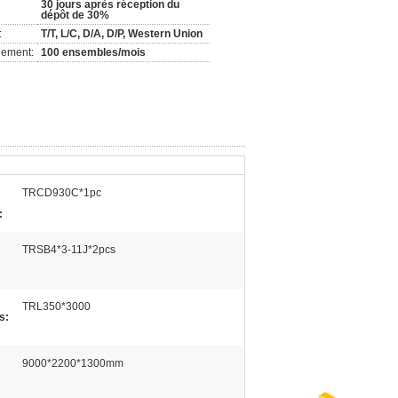
30 jours après réception du
dépôt de 30%
:
T/T, L/C, D/A, D/P, Western Union
nement:
100 ensembles/mois
TRCD930C*1pc
:
TRSB4*3-11J*2pcs
:
TRL350*3000
s:
9000*2200*1300mm