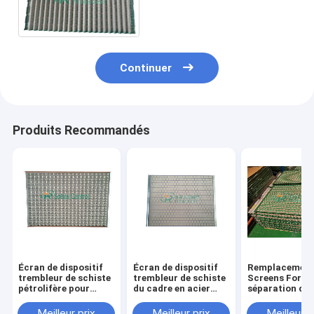
boue avec la région de
filtrage efficace élevée
Continuer
Produits Recommandés
Écran de dispositif
Écran de dispositif
Remplacement Mes
trembleur de schiste
trembleur de schiste
Screens For de
pétrolifère pour
du cadre en acier
séparation de 
l'étagère bonne Flo -
API325 de 1053 x de
liquide disposi
ligne dispositif
697mm
trembleurs de
Meilleur prix
Meilleur prix
Meilleur p