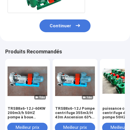
Continuer
Produits Recommandés
TRSB8x6-12J-60KW
TRSB8x6-12J Pompe
puissance cen
200m3/h 50HZ
centrifuge 355m3/H
centrifuge de l
pompe à boue
43m Ascension 63%
pompe 50HZ 7
centrifuge
Efficacité 4 NPSH
de boue de po
boue d'ascens
Meilleur prix
Meilleur prix
Meilleur p