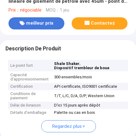
linéaire de gisement de pétrole avec 45um - point de
séparation 75um
Prix：négociable
MOQ：1 jeu
meilleur prix
Contactez
Description De Produit
,
Shale Shaker
Le point fort
Dispositif trembleur de boue
Capacité
300 ensembles/mois
d'approvisionnement
Certification
API certificate, ISO9001 certificate
Conditions de
T/T, L/C, D/A, D/P, Western Union
paiement
Délai de livraison
D'ici 15 jours après dépôt
Détails d'emballage
Palette ou cas en bois
Regardez plus