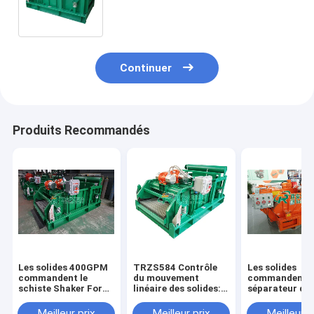
de pétrole avec 45um - point de
séparation 75um
Continuer
Produits Recommandés
Les solides 400GPM
TRZS584 Contrôle
Les solides
commandent le
du mouvement
commandent l
schiste Shaker For
linéaire des solides:
séparateur de
Oil Well de
excitation
Shaker For Dril
mouvement linéaire
horizontale et
Mud Fluids de
Meilleur prix
Meilleur prix
Meilleur p