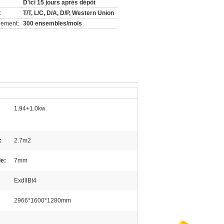
D'ici 15 jours après dépôt
:
T/T, L/C, D/A, D/P, Western Union
nement:
300 ensembles/mois
1.94+1.0kw
:
2.7m2
e:
7mm
ExdllBt4
2966*1600*1280mm