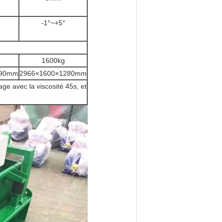
-1°~+5°
1600kg
690mm
2966×1600×1280mm
e avec la viscosité 45s, et