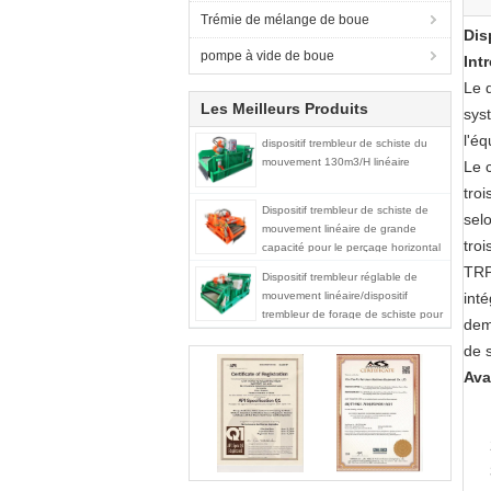
Trémie de mélange de boue
Dis
pompe à vide de boue
Int
Le 
Les Meilleurs Produits
sys
l'é
dispositif trembleur de schiste du
mouvement 130m3/H linéaire
Le 
troi
Dispositif trembleur de schiste de
selo
mouvement linéaire de grande
troi
capacité pour le perçage horizontal
de direction de Trenchless
TRPS
Dispositif trembleur réglable de
mouvement linéaire/dispositif
int
trembleur de forage de schiste pour
dem
l'huile et l'industrie du gaz
de s
Ava