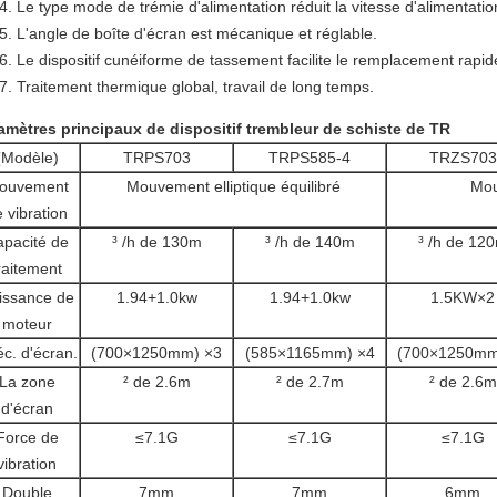
Le type mode de trémie d'alimentation réduit la vitesse d'alimentatio
L'angle de boîte d'écran est mécanique et réglable.
Le dispositif cunéiforme de tassement facilite le remplacement rapide
Traitement thermique global, travail de long temps.
amètres principaux de dispositif trembleur de schiste de TR
(Modèle)
TRPS703
TRPS585-4
TRZS703
ouvement
Mouvement elliptique équilibré
Mou
 vibration
pacité de
³ /h de 130m
³ /h de 140m
³ /h de 12
raitement
issance de
1.94+1.0kw
1.94+1.0kw
1.5KW×2
moteur
c. d'écran.
(700×1250mm) ×3
(585×1165mm) ×4
(700×1250mm
La zone
² de 2.6m
² de 2.7m
² de 2.6m
d'écran
Force de
≤7.1G
≤7.1G
≤7.1G
vibration
Double
7mm
7mm
6mm