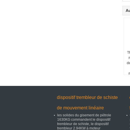
Au
T
de
dispositif trembleur de schiste
de mouvement linéaire
les solides du gisement de pétrole
1630KG commandent le dispositif
trembleur de schiste, le dispositif
trembleur 2.94KW à moteur