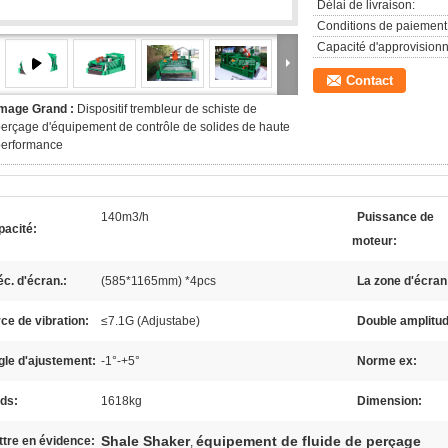
Délai de livraison:
Conditions de paiement
Capacité d'approvision
Contact
Image Grand :
Dispositif trembleur de schiste de
erçage d'équipement de contrôle de solides de haute
performance
140m3/h
Puissance de
pacité:
moteur:
c. d'écran.:
(585*1165mm) *4pcs
La zone d'écran
ce de vibration:
≤7.1G (Adjustabe)
Double amplitud
le d'ajustement:
-1°-+5°
Norme ex:
ds:
1618kg
Dimension:
Shale Shaker
équipement de fluide de perçage
tre en évidence:
,