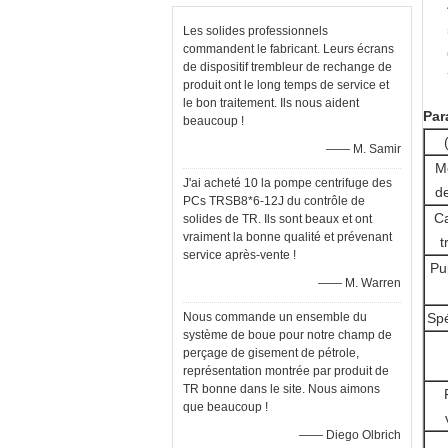
Les solides professionnels
commandent le fabricant. Leurs écrans
de dispositif trembleur de rechange de
produit ont le long temps de service et
le bon traitement. Ils nous aident
Par
beaucoup !
—— M. Samir
M
J'ai acheté 10 la pompe centrifuge des
de
PCs TRSB8*6-12J du contrôle de
Ca
solides de TR. Ils sont beaux et ont
vraiment la bonne qualité et prévenant
t
service après-vente !
Pu
—— M. Warren
Nous commande un ensemble du
Spé
système de boue pour notre champ de
perçage de gisement de pétrole,
représentation montrée par produit de
TR bonne dans le site. Nous aimons
que beaucoup !
—— Diego Olbrich