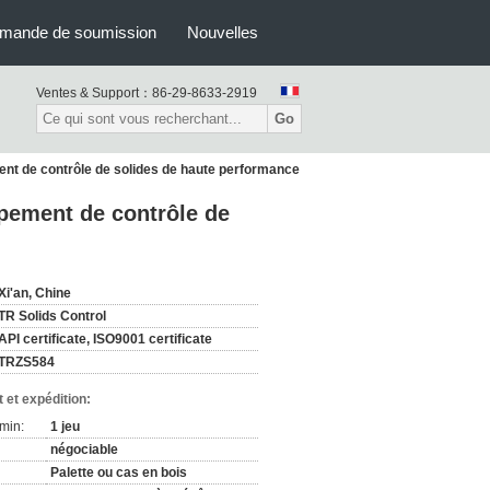
mande de soumission
Nouvelles
Ventes & Support：
86-29-8633-2919
Go
ent de contrôle de solides de haute performance
ipement de contrôle de
Xi'an, Chine
TR Solids Control
API certificate, ISO9001 certificate
TRZS584
 et expédition:
min:
1 jeu
négociable
Palette ou cas en bois