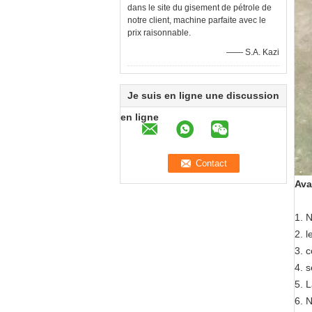
dans le site du gisement de pétrole de
notre client, machine parfaite avec le
prix raisonnable.
—— S.A. Kazi
Je suis en ligne une discussion
en ligne
Ava
1. N
2. l
3. c
4. 
5. 
6. N