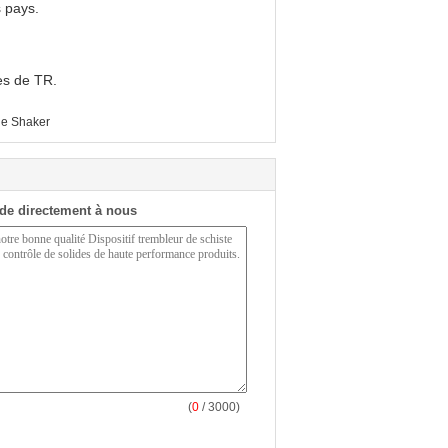
s pays.
des de TR.
le Shaker
de directement à nous
(
0
/ 3000)