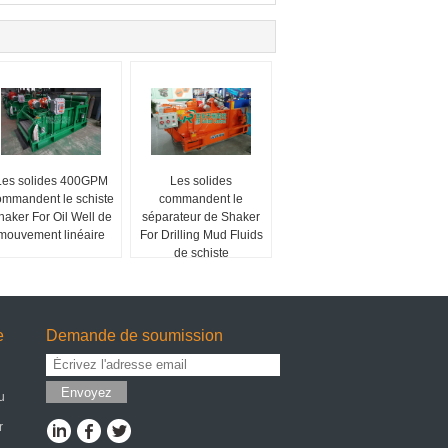
Les solides 400GPM
Les solides
ommandent le schiste
commandent le
haker For Oil Well de
séparateur de Shaker
mouvement linéaire
For Drilling Mud Fluids
de schiste
e
Demande de soumission
Envoyez
u
r