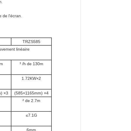
n.
 de l'écran.
TRZS585
vement linéaire
0m
³ /h de 130m
1.72KW×2
) ×3
(585×1165mm) ×4
² de 2.7m
≤7.1G
6mm