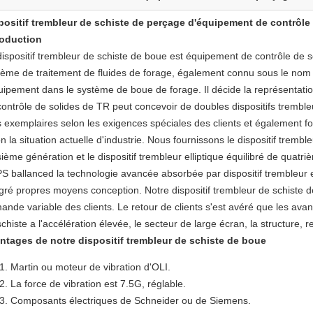
positif trembleur de schiste de perçage d'équipement de contrôle
roduction
dispositif trembleur de schiste de boue est équipement de contrôle de 
tème de traitement de fluides de forage, également connu sous le nom
quipement dans le système de boue de forage. Il décide la représentatio
contrôle de solides de TR peut concevoir de doubles dispositifs tremb
s exemplaires selon les exigences spéciales des clients et également fou
n la situation actuelle d'industrie. Nous fournissons le dispositif trem
sième génération et le dispositif trembleur elliptique équilibré de quatr
 ballanced la technologie avancée absorbée par dispositif trembleur ellip
égré propres moyens conception. Notre dispositif trembleur de schiste d
ande variable des clients. Le retour de clients s'est avéré que les ava
chiste a l'accélération élevée, le secteur de large écran, la structure, 
ntages de notre dispositif trembleur de schiste de boue
Martin ou moteur de vibration d'OLI.
La force de vibration est 7.5G, réglable.
Composants électriques de Schneider ou de Siemens.