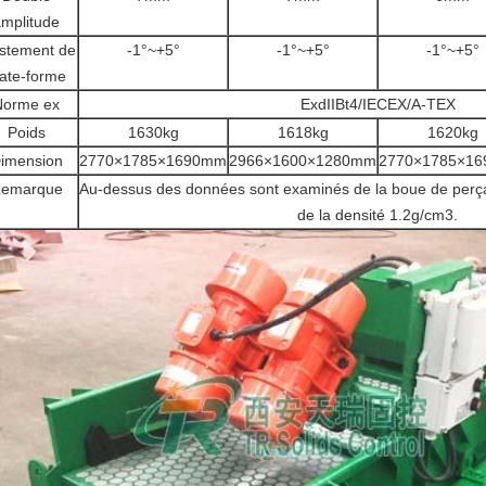
mplitude
stement de
-1°~+5°
-1°~+5°
-1°~+5°
late-forme
Norme ex
ExdIIBt4/IECEX/A-TEX
Poids
1630kg
1618kg
1620kg
imension
2770×1785×1690mm
2966×1600×1280mm
2770×1785×1
emarque
Au-dessus des données sont examinés de la boue de perçag
de la densité 1.2g/cm3.