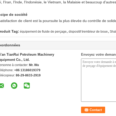
, l'Iran, l'Inde, l'Indonésie, le Vietnam, la Malaisie et beaucoup d'autre
ncipe de société
atisfaction de client est la poursuite la plus élevée du contrôle de soli
,
,
roduit Tag:
équipement de fluide de perçage
dispositif trembleur de boue
Sha
oordonnées
i'an TianRui Petroleum Machinery
Envoyez votre deman
quipment Co., Ltd.
ersonne à contacter:
Mr. Wu
éléphone:
+86 13186019379
élécopieur:
86-29-8633-2919