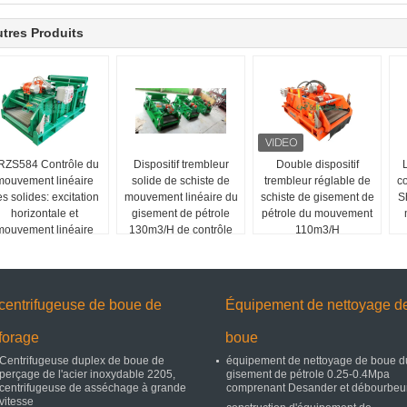
tres Produits
RZS584 Contrôle du
Dispositif trembleur
Double dispositif
mouvement linéaire
solide de schiste de
trembleur réglable de
c
s solides: excitation
mouvement linéaire du
schiste de gisement de
S
horizontale et
gisement de pétrole
pétrole du mouvement
mouvement linéaire
130m3/H de contrôle
110m3/H
centrifugeuse de boue de
Équipement de nettoyage d
forage
boue
Centrifugeuse duplex de boue de
équipement de nettoyage de boue d
perçage de l'acier inoxydable 2205,
gisement de pétrole 0.25-0.4Mpa
centrifugeuse de asséchage à grande
comprenant Desander et débourbeu
vitesse