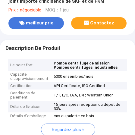
joint importé d'incidence de SKF et de FKM
Prix：négociable
MOQ：1 jeu
meilleur prix
Contactez
Description De Produit
,
Pompe centrifuge de mission
Le point fort
Pompes centrifuges industrielles
Capacité
5000 ensembles/mois
d'approvisionnement
Certification
API Certificate, ISO Certified
Conditions de
T/T, L/C, D/A, D/P, Western Union
paiement
15 jours après réception du dépôt de
Délai de livraison
30%
Détails d'emballage
cas ou palette en bois
Regardez plus