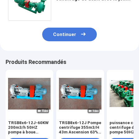
importé d'incidence de SKF et
de FKM
Continuer
Produits Recommandés
TRSB8x6-12J-60KW
TRSB8x6-12J Pompe
puissance cen
200m3/h 50HZ
centrifuge 355m3/H
centrifuge de l
pompe à boue
43m Ascension 63%
pompe 50HZ 7
centrifuge
Efficacité 4 NPSH
de boue de po