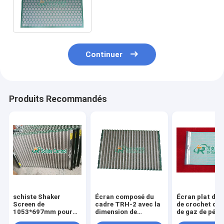
17.5kgs de haute résistance
d'Api20 à Api400
Continuer
Produits Recommandés
schiste Shaker
Écran composé du
Écran plat de 
Screen de
cadre TRH-2 avec la
de crochet de 
1053*697mm pour
dimension de
de gaz de pétro
avec la région de
1053*697mm pour le
pour le disposi