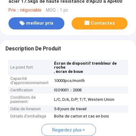
acier 17.5kgs de haute résistance d'Api20 à Api400
Prix：négociable
MOQ：1 pc
meilleur prix
Contactez
Description De Produit
Écran de dispositif trembleur de
Le point fort
roche
,
écran de boue
Capacité
10000pcs/month
d'approvisionnement
Certification
ISO9001：2008
Conditions de
L/C, D/A, D/P, T/T, Western Union
paiement
Délai de livraison
5-8 jours de travail
Détails d'emballage
Boîte de carton et cas en bois
Regardez plus